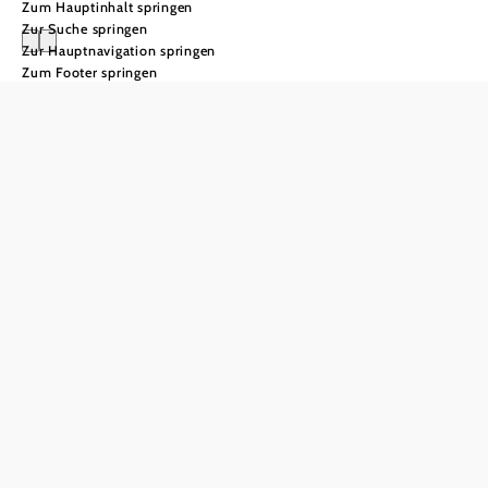
Zum Hauptinhalt springen
Zur Suche springen
Zur Hauptnavigation springen
Zum Footer springen
Alle
Mountainbike
Strecken
1.370 km
Fahrspaß auf