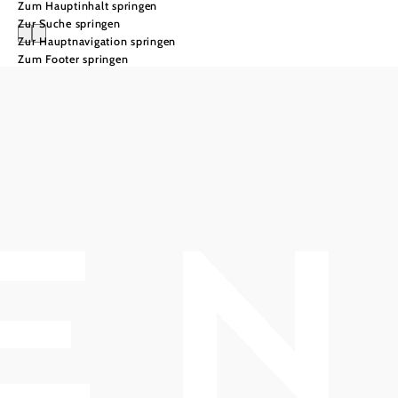
Zum Hauptinhalt springen
Zur Suche springen
Zur Hauptnavigation springen
Zum Footer springen
Veranstaltungen
in Baden
historische Kulisse & zeitlose
Events
Download des aktuellen Veranstaltungskalenders!