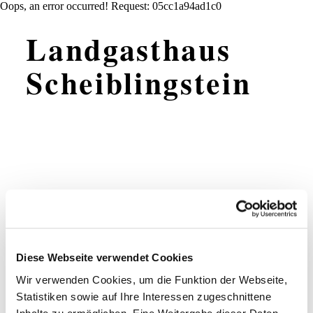
Oops, an error occurred! Request: 05cc1a94ad1c0
Landgasthaus
Scheiblingstein
Add to favorites
Welcome to the Landgasthaus Scheiblingstein!
The traditional inn offers an à la carte menu for every
Diese Webseite verwendet Cookies
occasion - whether wedding, birthday, family celebration
or seminar - the ideal location for an unforgettable
Wir verwenden Cookies, um die Funktion der Webseite,
experience.
Statistiken sowie auf Ihre Interessen zugeschnittene
They will gladly take over the arrangement for your party,
as well as various supporting programs for 50 to 70