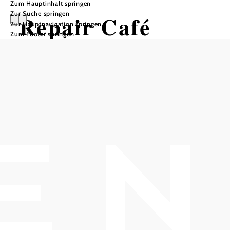
Zum Hauptinhalt springen
Zur Suche springen
Repair Café
Zur Hauptnavigation springen
Zum Footer springen
Wegschmeißen ist out – reparieren
in!
Bibliothek Guntramsdorf, 2353 Guntramsdorf