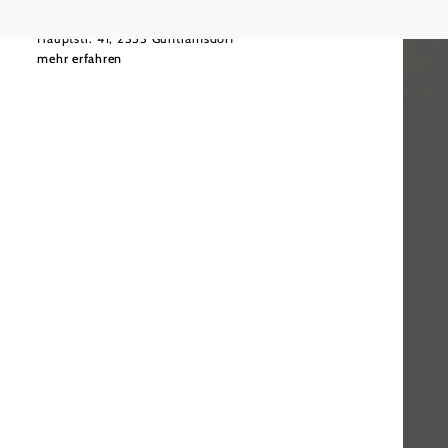
Jagdhof-Genießerhotel & Restaurant
Hauptstr. 41, 2353 Guntramsdorf
mehr erfahren