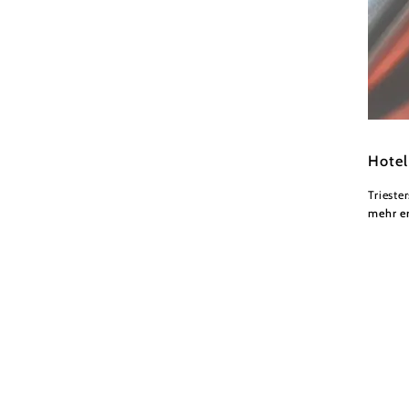
Wienrw
Hotel
Trieste
mehr e