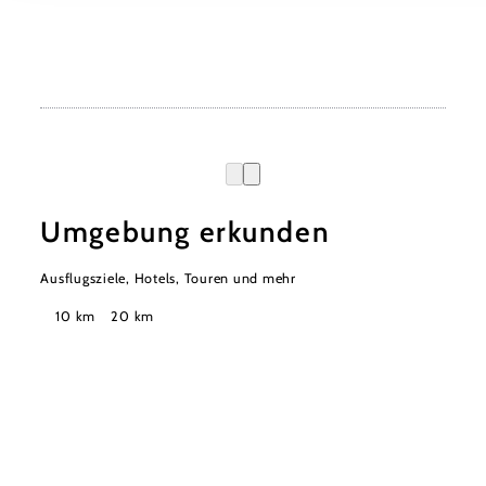
Umgebung erkunden
Ausflugsziele, Hotels, Touren und mehr
Suchradius
10 km
20 km