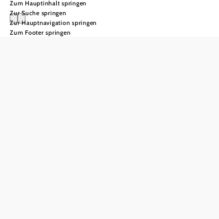
Zum Hauptinhalt springen
Zur Suche springen
Zur Hauptnavigation springen
Zum Footer springen
Regionen und
Orte
Regionen
und Orte
Der Wienerwald -
ein