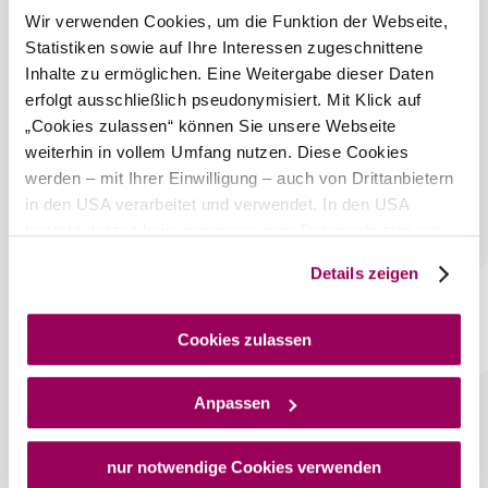
Wir verwenden Cookies, um die Funktion der Webseite,
Morgen, 10.08.2026
20° bis 34°
Statistiken sowie auf Ihre Interessen zugeschnittene
Inhalte zu ermöglichen. Eine Weitergabe dieser Daten
bewölkt
erfolgt ausschließlich pseudonymisiert. Mit Klick auf
Windgeschwindigkeit
2,0 km/h
„Cookies zulassen“ können Sie unsere Webseite
weiterhin in vollem Umfang nutzen. Diese Cookies
Umgebung erkunden
werden – mit Ihrer Einwilligung – auch von Drittanbietern
in den USA verarbeitet und verwendet. In den USA
Ausflugsziele, Hotels, Touren und mehr
besteht derzeit kein angemessenes Datenschutzniveau,
Suchradius
10 km
20 km
und es ist nicht ausgeschlossen, dass staatliche
Details zeigen
Sicherheitsbehörden entsprechende Anordnungen
null
gegenüber den Drittanbietern (Google und Meta
Platforms, Inc.) treffen, um Zugriff auf Daten zu Kontroll-
Cookies zulassen
und Überwachungszwecken zu erhalten. Dagegen gibt es
keine wirksamen Rechtsbehelfe und
Anpassen
Rechtsschutzmöglichkeiten. Zudem werden von den
USA keine geeigneten Garantien für den Schutz
Wienerwald Tourismus GmbH
personenbezogener Daten gewährt. Wir geben nur Ihre
nur notwendige Cookies verwenden
+43 2231 62176