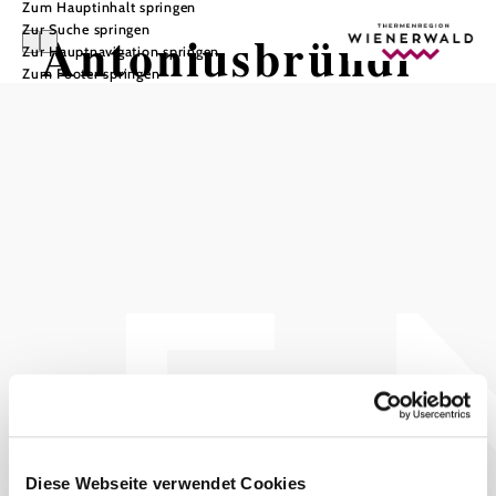
Zum Hauptinhalt springen
Zur Suche springen
Antoniusbründl
Zur Hauptnavigation springen
Zum Footer springen
In Merkliste speichern
Das alte Quellheiligtum wurde 1984 zum „Naturdenkmal“
erklärt. Die ansprechende moderne Kapelle – bereits der 4.
Bau – wurde im Zusammenhang mit der Quellfassung und
dem Pumpwerk des Wasserleitungsverbandes errichtet.
Das aktuelle Wetter in Pottenstein
Heute, 09.08.2026
22° bis 30°
bewölkt
Windgeschwindigkeit
3,8 km/h
Diese Webseite verwendet Cookies