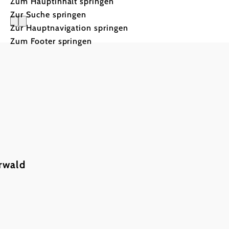
Zum Hauptinhalt springen
Zur Suche springen
Zur Hauptnavigation springen
Haftungsa
Zum Footer springen
Trotz sorgfältiger
Recherchen können wir
rwald
für die auf dieser Website
veröffentlichten Inhalte
sowie die
Programmierung der
technischen Services
keinerlei Gewähr oder
Haftung für die