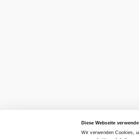
Heute,
22° bis 31°
leichter 
Windgesch
Umgebung erkun
Ausflugsziele, Hotels, Touren und mehr
Suchradius
10 km
20 km
Diese Webseite verwende
Wir verwenden Cookies, um