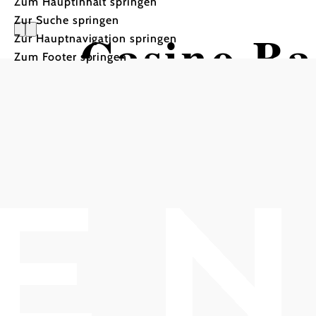
Zum Hauptinhalt springen
Zur Suche springen
Casino B
Zur Hauptnavigation springen
Zum Footer springen