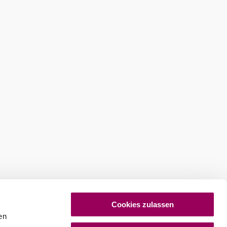
gen, 08.08.2026
kt
schwindigkeit
2,4 km/h
Cookies zulassen
en