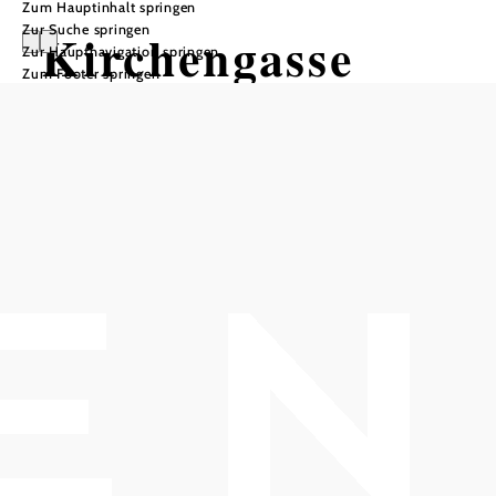
Zum Hauptinhalt springen
Zur Suche springen
Kirchengasse
Zur Hauptnavigation springen
Zum Footer springen
In Merkliste speichern
Die Kirchengasse führt vom Rathaus empor zur Pfarrkirche St.
Michael und stellt gemeinsam mit den angrenzenden
Renaissance-Höfen das Schmuckstück Gumpoldskirchens dar.
Schlendert man durch diese Gasse, bekommt man das Gefühl,
hier ist die Zeit still gestanden. Die vorwiegend im 16. und 17.
Jahrhundert errichteten Renaissance-Häuser befinden sich
heute im Privatbesitz. Restaurant- und Heurigenbetriebe
laden zum Verweilen und Genießen der weltbekannten
Gumpoldskirchner Weine ein.
null
Kirchengasse