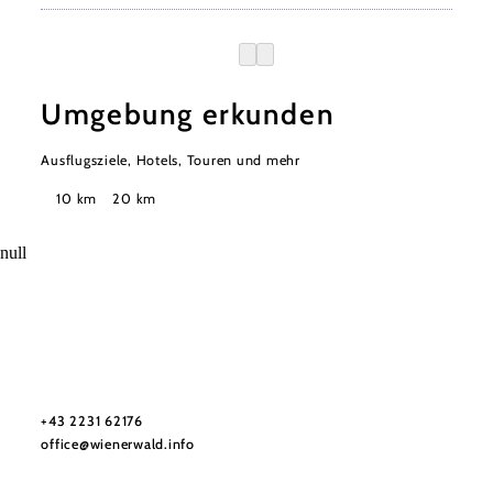
Umgebung erkunden
Ausflugsziele, Hotels, Touren und mehr
Suchradius
10 km
20 km
null
Wienerwald Tourismus GmbH
+43 2231 62176
office@wienerwald.info