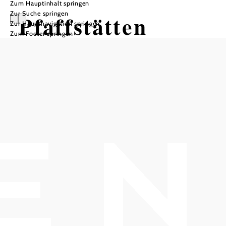
Zum Hauptinhalt springen
Zur Suche springen
Pfaffstätten
Zur Hauptnavigation springen
Zum Footer springen
Öffnungszeiten
Montag
08:00 - 12:00 Uhr
14:00 - 18:00 Uhr
Dienstag
08:00 - 12:00 Uhr
Mittwoch
geschlossen
Donnerstag
08:00 - 12:00 Uhr
Freitag
08:00 - 12:00 Uhr
Samstag
geschlossen
Sonntag
geschlossen