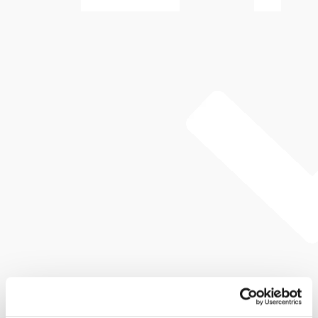
Marillenmarmelade
Eingekocht: Hausgemachte Marillenmarmelade - jedes
Jahr ab Juli.
Granola
Geröstet: Hausgemachtes Cranberry & Mandel Granola
mit Mischflocken, Sonnenblumenkernen, Leinsamen,
Sesam, Blütenhonig, braunem Zucker & Gewürzen.
Nussschnaps
©
Babenbergerhof
Angesetzt: Hausgemachter Nussschnaps.
Würzig & Süß. Jeden Juni frisch!
Mödling Schokolade
Geschöpft: 1000 Blätternougat aus der Zotter
Schokoladenmanufaktur.
Schnäpse
Destilliert: Edelbrände aus Brand-Laaben!
Birne, Zwetschke, Dirndl & Kriecherl von Familie
Schibich.
Babenbergerhof Gutscheine
Verschenken Sie Genuss! Das ist für jeden was!