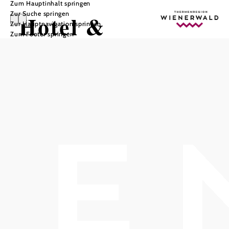
Zum Hauptinhalt springen
Zur Suche springen
Hotel &
Zur Hauptnavigation springen
Zum Footer springen
Restaurant
Babenbergerhof
In Merkliste speichern
Nimm mich mit GENUSSVOLLE MITBRINGSEL FÜR ZU
HAUSE
Die Produkte können
online bestellt
werden und sind im
Babenbergerhof abzuholen: