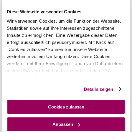
Zahlungsmöglichkeiten
Diese Webseite verwendet Cookies
Mastercard
Wir verwenden Cookies, um die Funktion der Webseite,
American Express
Statistiken sowie auf Ihre Interessen zugeschnittene
Visa
Inhalte zu ermöglichen. Eine Weitergabe dieser Daten
erfolgt ausschließlich pseudonymisiert. Mit Klick auf
Diners Club
„Cookies zulassen“ können Sie unsere Webseite
Debitkarte
weiterhin in vollem Umfang nutzen. Diese Cookies
Bei uns finden Sie auch
werden – mit Ihrer Einwilligung – auch von Drittanbietern
in den USA verarbeitet und verwendet. In den USA
Hotel & Restaurant Babenbergerhof
besteht derzeit kein angemessenes Datenschutzniveau,
Gastronomie
und es ist nicht ausgeschlossen, dass staatliche
mehr erfahren
Details zeigen
Sicherheitsbehörden entsprechende Anordnungen
gegenüber den Drittanbietern (Google und Meta
Hotel & Restaurant Babenbergerhof
Platforms, Inc.) treffen, um Zugriff auf Daten zu Kontroll-
Cookies zulassen
Unterkunft
und Überwachungszwecken zu erhalten. Dagegen gibt es
mehr erfahren
keine wirksamen Rechtsbehelfe und
Das aktuelle Wetter in Mödling
Anpassen
Rechtsschutzmöglichkeiten. Zudem werden von den