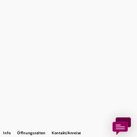
Wienerwald Tourismus GmbH
+43 2231 62176
office@wienerwald.info
Wienerwald Newsletter
Impressum
Datenschutz
Haftungsausschluss
Barrierefreiheitserklärung
Copyright © Wienerwald Tourismus GmbH
Info
Öffnungszeiten
Kontakt/Anreise