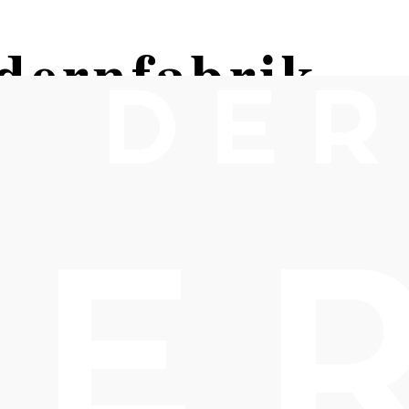
edernfabrik
rsdorf