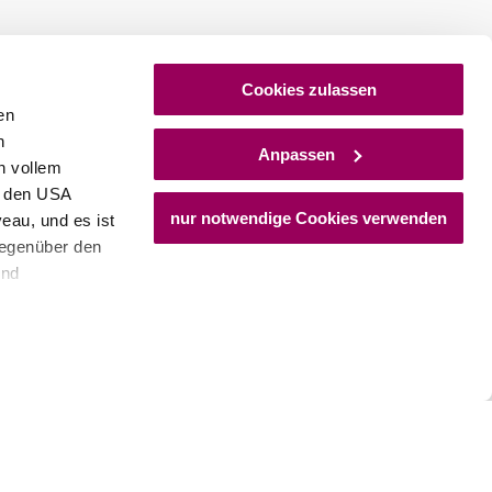
Cookies zulassen
en
h
Anpassen
n vollem
n den USA
nur notwendige Cookies verwenden
eau, und es ist
gegenüber den
Newsletter
und
den Schutz
dass keine
ieter, Endgerät
einer möglichen