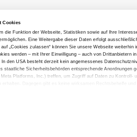
t Cookies
 die Funktion der Webseite, Statistiken sowie auf Ihre Interess
ermöglichen. Eine Weitergabe dieser Daten erfolgt ausschließlic
k auf „Cookies zulassen“ können Sie unsere Webseite weiterhin i
ies werden – mit Ihrer Einwilligung – auch von Drittanbietern i
. In den USA besteht derzeit kein angemessenes Datenschutzniv
ss staatliche Sicherheitsbehörden entsprechende Anordnungen 
Wienerwald 
Meta Platforms, Inc.) treffen, um Zugriff auf Daten zu Kontroll- 
rhalten. Dagegen gibt es keine wirksamen Rechtsbehelfe und
n. Zudem werden von den USA keine geeigneten Garantien für 
Barrierefreiheitserklärung
ewährt. Wir geben nur Ihre IP-Adresse (in gekürzter Form, so
ch ist) sowie technische Informationen wie Browser, Internetanb
n Google bzw. an. Meta weiter. Weitere Details zu Cookies und 
nden Sie in unserer
Datenschutzerklärung
.