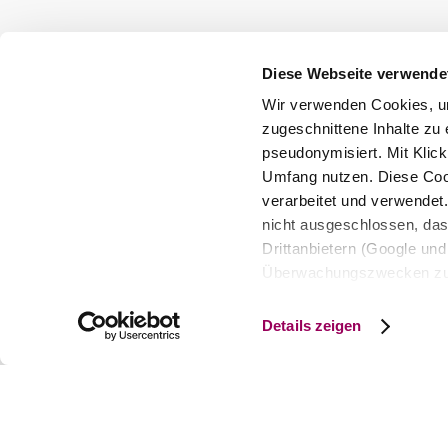
Suchradius
10 km
20 km
null
Diese Webseite verwende
Wir verwenden Cookies, um
zugeschnittene Inhalte zu 
pseudonymisiert. Mit Klic
Umfang nutzen. Diese Cook
verarbeitet und verwendet
Wienerwald Tourismus GmbH
nicht ausgeschlossen, da
+43 2231 62176
Drittanbietern (Google und 
office@wienerwald.info
Überwachungszwecken zu e
Rechtsschutzmöglichkeite
Impressum
Datenschutz
Haftungsausschluss
personenbezogener Daten g
Details zeigen
eindeutige Zuordnung mögli
und Bildschirmauflösung a
späteren Deaktivierung fi
Copyright © Wienerwald Tourismus GmbH