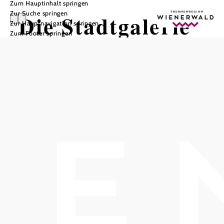
Zum Hauptinhalt springen
Zur Suche springen
Die Stadtgalerie
Zur Hauptnavigation springen
Zum Footer springen
Mödling
In Merkliste speichern
Die
, ehem. Gewerbsäle, zeigt sich seit
Stadtgalerie Mödling
anbeginn ihrer Zeit als gesellschaftlicher Treffpunkt.
Einst das Hotel Stadt Mödling, beliebt für Sommerfrischler,
die nicht bis zum Semmering reisen wollten. Auch viele
Künstler residierten zur Jahrhundertwende in Mödling und
genossen die gute Luft und die schöne Umgebung.
Im vergangenen Jahrhundert standen dann die
Räumlichkeiten als Gewerbesäle für gesellschftliche
Ereignisse aller Art zur Verfügung.