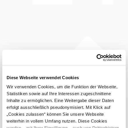
Seit einem Jahr steht nun die Stadtgalerie wieder für
Feste
wie auch für
und Feiern
Seminare, Kongresse und Tagungen
zur Verfügung. Einige
die traditionell immer in den
Bälle
Gewerbesälen stattgefunden haben, sind wieder
zurückgekehrt!
Viele Besucher des letzten Jahres haben mir so manche
schöne Erinnerung mitgeteilt.
Die Stadtgalerie hat sich mittlerweile auch als neue
Kulturlocation in der schönen Altstadt von Mödling gut
situiert.
Wir freuen uns auf Ihren Besuch!
Diese Webseite verwendet Cookies
Doris Pikisch und das Stadtgalerie Team
Wir verwenden Cookies, um die Funktion der Webseite,
Bei uns finden Sie auch
Statistiken sowie auf Ihre Interessen zugeschnittene
Inhalte zu ermöglichen. Eine Weitergabe dieser Daten
Die Stadtgalerie Mödling
erfolgt ausschließlich pseudonymisiert. Mit Klick auf
Freizeitangebot
„Cookies zulassen“ können Sie unsere Webseite
mehr erfahren
weiterhin in vollem Umfang nutzen. Diese Cookies
Das aktuelle Wetter in Mödling
werden – mit Ihrer Einwilligung – auch von Drittanbietern