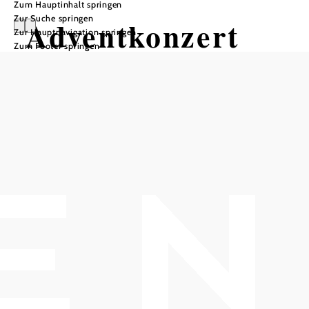
Zum Hauptinhalt springen
Zur Suche springen
Adventkonzert
Zur Hauptnavigation springen
Zum Footer springen
der
Gumpoldskirchn
er Chöre
Pfarrkirche St. Michael Gumpoldskirchen, 2352
Gumpoldskirchen
Termine
Sonntag, 13.12.2026
17:00 Uhr