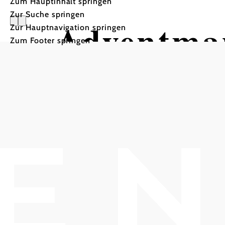
Zum Hauptinhalt springen
Zur Suche springen
Adventmar
Zur Hauptnavigation springen
Zum Footer springen
Arkaden des Rathauses, 2352 Gumpoldskir
In Merkliste speichern
Adventmarkt der Pfadfinder
Adventmarkt
null
Arkaden des
Rathauses