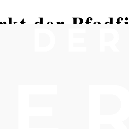
kt der Pfadf
chen