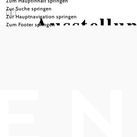
Zum Hauptinhalt springen
Zur Suche springen
Ausstellu
Zur Hauptnavigation springen
Zum Footer springen
Bergerhaus - Weinbaumuseum, 2352 Gump
In Merkliste speichern
Ausstellung im Bergerhaus
Fotografie, Alexandra Jung
Bergerhaus -
Weinbaumuseum