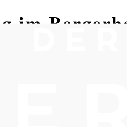
ng im Bergerh
oldskirchen