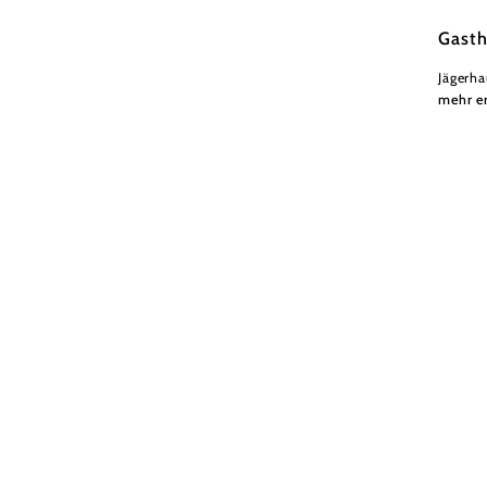
Nieder
Gasth
Jägerh
mehr e