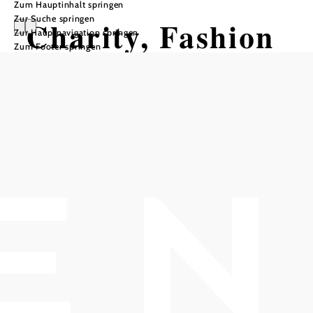
Zum Hauptinhalt springen
Zur Suche springen
Charity, Fashion
Zur Hauptnavigation springen
Zum Footer springen
and More
DER Second Hand Flohmarkt für
Damenbekleidung
Theater am Steg, 2500 Baden