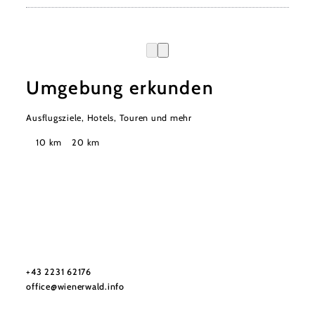
Umgebung erkunden
Ausflugsziele, Hotels, Touren und mehr
Suchradius
10 km
20 km
Wienerwald Tourismus GmbH
+43 2231 62176
office@wienerwald.info