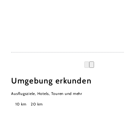
Umgebung erkunden
Ausflugsziele, Hotels, Touren und mehr
Suchradius
10 km
20 km