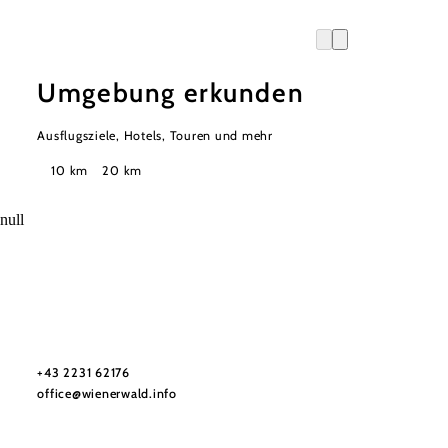
Umgebung erkunden
Ausflugsziele, Hotels, Touren und mehr
Suchradius
10 km
20 km
null
Wienerwald Tourismus GmbH
+43 2231 62176
office@wienerwald.info