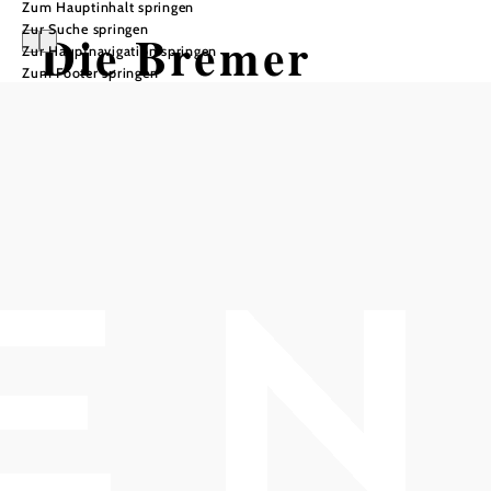
Zum Hauptinhalt springen
Zur Suche springen
Die Bremer
Zur Hauptnavigation springen
Zum Footer springen
Stadtmusikanten
Mitsing-Musical von und mit Gernot
Kranner
Kulturszene Kottingbrunn - Kulturwerkstatt, 2542
Kottingbrunn