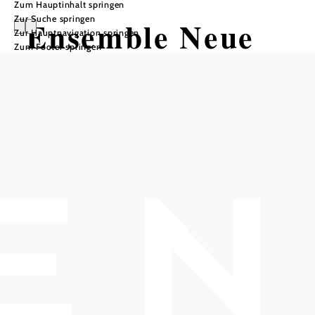
Zum Hauptinhalt springen
Zur Suche springen
Ensemble Neue
Zur Hauptnavigation springen
Zum Footer springen
Streicher:
G’schichten aus
dem Wienerwald
Neujahrskonzert der Marktgemeinde
Kottingbrunn
Kulturszene Kottingbrunn - Kulturwerkstatt, 2542
Kottingbrunn