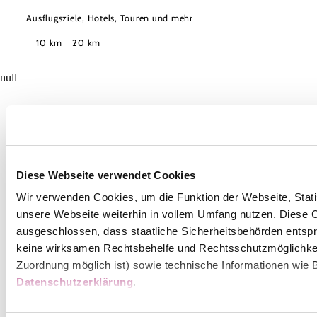
Ausflugsziele, Hotels, Touren und mehr
Suchradius
10 km
20 km
null
Wienerwald Tourismus GmbH
Diese Webseite verwendet Cookies
+43 2231 62176
Wir verwenden Cookies, um die Funktion der Webseite, Statis
office@wienerwald.info
unsere Webseite weiterhin in vollem Umfang nutzen. Diese Co
ausgeschlossen, dass staatliche Sicherheitsbehörden entspr
Wienerwald Newsletter
keine wirksamen Rechtsbehelfe und Rechtsschutzmöglichkei
Zuordnung möglich ist) sowie technische Informationen wie B
Datenschutzerklärung
.
Impressum
Datenschutz
Haftungsausschluss
Barrierefreiheitserklärung