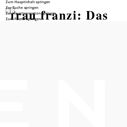
Zum Hauptinhalt springen
Zur Suche springen
frau franzi: Das
Zur Hauptnavigation springen
Zum Footer springen
große Schöpfen
Ein heiterer Ermittlungsbericht über
die Entstehung und das Chaos dieser
Welt.
Kulturszene Kottingbrunn - Markowetztrakt, 2542
Kottingbrunn