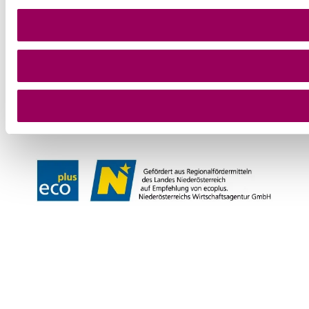
+43 2231 62176
office@wienerwald.info
Wienerwald Newsletter
Impressum
Datenschutz
Haftungsausschluss
Barrierefreiheitserklärung
Copyright © Wienerwald Tourismus GmbH