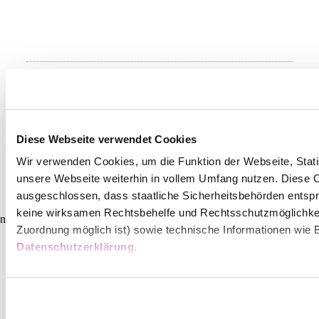
Umgebung erkunden
Diese Webseite verwendet Cookies
Ausflugsziele, Hotels, Touren und mehr
Wir verwenden Cookies, um die Funktion der Webseite, Statis
unsere Webseite weiterhin in vollem Umfang nutzen. Diese Co
Suchradius
10 km
20 km
ausgeschlossen, dass staatliche Sicherheitsbehörden entspr
keine wirksamen Rechtsbehelfe und Rechtsschutzmöglichkei
null
Zuordnung möglich ist) sowie technische Informationen wie B
Datenschutzerklärung
.
Wienerwald Tourismus GmbH