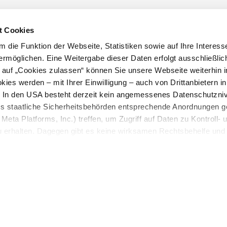
t Cookies
 die Funktion der Webseite, Statistiken sowie auf Ihre Interess
ermöglichen. Eine Weitergabe dieser Daten erfolgt ausschließlic
k auf „Cookies zulassen“ können Sie unsere Webseite weiterhin i
ies werden – mit Ihrer Einwilligung – auch von Drittanbietern i
. In den USA besteht derzeit kein angemessenes Datenschutzniv
f
ss staatliche Sicherheitsbehörden entsprechende Anordnungen 
Meta Platforms, Inc.) treffen, um Zugriff auf Daten zu Kontroll- 
rhalten. Dagegen gibt es keine wirksamen Rechtsbehelfe und
n. Zudem werden von den USA keine geeigneten Garantien für 
ewährt. Wir geben nur Ihre IP-Adresse (in gekürzter Form, so
ch ist) sowie technische Informationen wie Browser, Internetanb
n Google bzw. an. Meta weiter. Weitere Details zu Cookies und 
nden Sie in unserer
Datenschutzerklärung
.