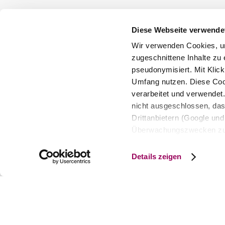
Diese Webseite verwende
Wir verwenden Cookies, um
zugeschnittene Inhalte zu 
pseudonymisiert. Mit Klic
Umfang nutzen. Diese Cook
©
Babenbergerhof
verarbeitet und verwendet
Hotel & Restaurant Babenbergerho
nicht ausgeschlossen, da
Drittanbietern (Google und 
Babenbergergasse 6, 2340 Mödling
Überwachungszwecken zu e
Rechtsschutzmöglichkeite
mehr erfahren
personenbezogener Daten g
Details zeigen
eindeutige Zuordnung mögli
und Bildschirmauflösung a
späteren Deaktivierung fi