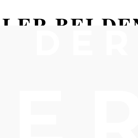
LER BEI DE
N - The New
tet
Funk- und Latin-Rhythmen
Maria Enzersdorf