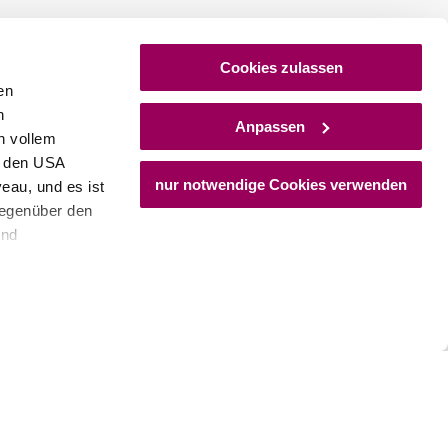
Cookies zulassen
en
h
Anpassen
n vollem
n den USA
nur notwendige Cookies verwenden
eau, und es ist
gegenüber den
und
den Schutz
dass keine
ieter, Endgerät
einer möglichen