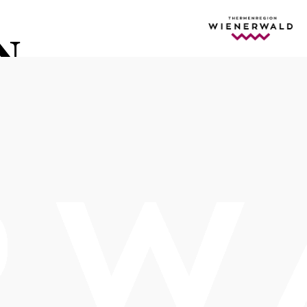
N
 ADO