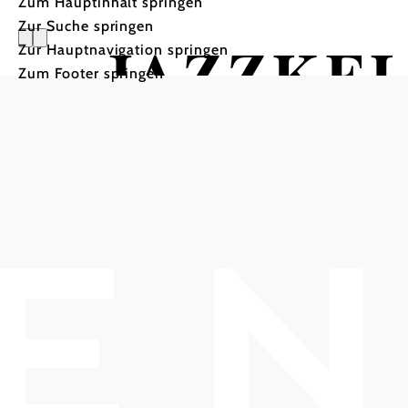
Zum Hauptinhalt springen
Zur Suche springen
JAZZKEL
Zur Hauptnavigation springen
Zum Footer springen
SCHOTTE
ADO Quar
melodische Themen über 
der JAZZKELLER bei den SCHOTTEN, 2344 