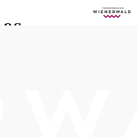
es
onzert
Termine