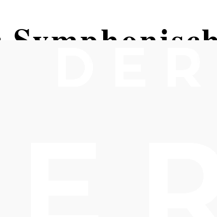
 Symphonisch
 - Open Air K