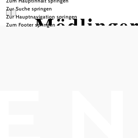
Zum Hauptinhalt springen
Zur Suche springen
Mödlinger
Zur Hauptnavigation springen
Zum Footer springen
Orchester
Jubiläum 40 Jahre MSO
Kirchenvorplatz St. Othmar, 2340 Mödling