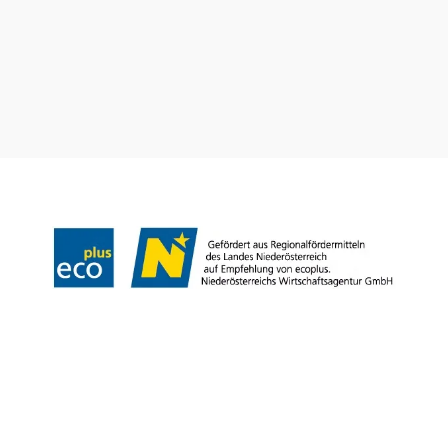
+43 2231 62176
office@wienerwald.info
Wienerwald Newsletter
Impressum
Datenschutz
Haftungsausschluss
Barrierefreiheitserklärung
Copyright © Wienerwald Tourismus GmbH