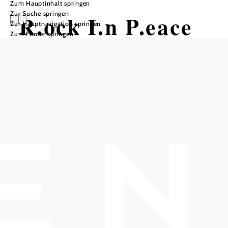
Zum Hauptinhalt springen
Zur Suche springen
R.ock I.n P.eace
Zur Hauptnavigation springen
Zum Footer springen
Made in England
Kulturszene Kottingbrunn - Kulturwerkstatt, 2542
Kottingbrunn