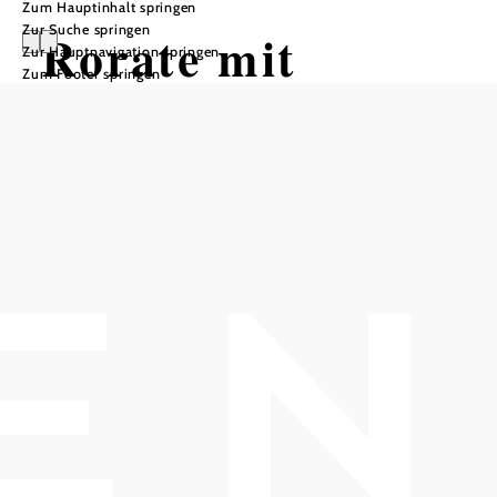
Zum Hauptinhalt springen
Zur Suche springen
Rorate mit
Zur Hauptnavigation springen
Zum Footer springen
Abschluss der
Herbergsuche
Pfarrkirche St. Michael Gumpoldskirchen, 2352
Gumpoldskirchen