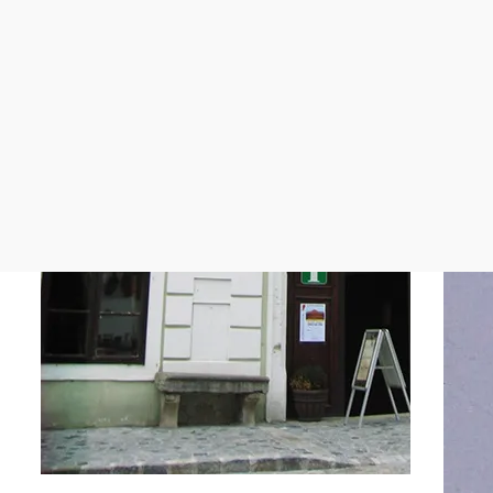
©
Tourismusbüro Gumpoldskirchen