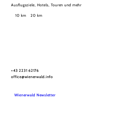
Ausflugsziele, Hotels, Touren und mehr
Suchradius
10 km
20 km
Wienerwald Tourismus GmbH
+43 2231 62176
office@wienerwald.info
Wienerwald Newsletter
Impressum
Datenschutz
Haftungsausschluss
Barrierefreiheitserklärung