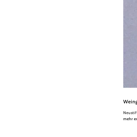
Hannes
Weing
Neusti
mehr e