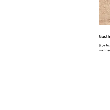
Nieder
Gasth
Jägerh
mehr e