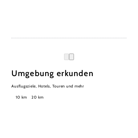
Umgebung erkunden
Ausflugsziele, Hotels, Touren und mehr
Suchradius
10 km
20 km