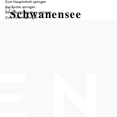
Zum Hauptinhalt springen
Zur Suche springen
Schwanensee
Zur Hauptnavigation springen
Zum Footer springen
Royal Ballet & Opera im Cinema
Paradiso Baden
Cinema Paradiso Baden, 2500 Baden