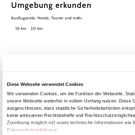
Umgebung erkunden
Ausflugsziele, Hotels, Touren und mehr
Suchradius
10 km
20 km
Wienerwald Tourismus GmbH
Diese Webseite verwendet Cookies
+43 2231 62176
office@wienerwald.info
Wir verwenden Cookies, um die Funktion der Webseite, Statis
unsere Webseite weiterhin in vollem Umfang nutzen. Diese Co
ausgeschlossen, dass staatliche Sicherheitsbehörden entspr
Wienerwald Newsletter
keine wirksamen Rechtsbehelfe und Rechtsschutzmöglichkei
Zuordnung möglich ist) sowie technische Informationen wie B
Impressum
Datenschutz
Haftungsausschluss
Datenschutzerklärung
.
Barrierefreiheitserklärung