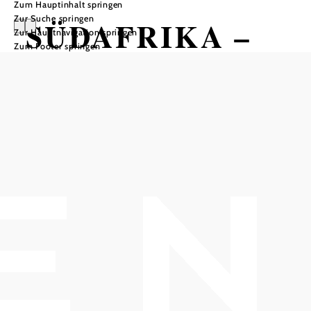
Zum Hauptinhalt springen
Zur Suche springen
SÜDAFRIKA –
Zur Hauptnavigation springen
Zum Footer springen
Von Kapstadt bis
zum Krügerpark
Reisevortrag von Sepp Puchinger
Kulturszene Kottingbrunn - Markowetztrakt, 2542
Kottingbrunn