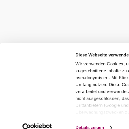
Diese Webseite verwende
Wir verwenden Cookies, um
zugeschnittene Inhalte zu 
pseudonymisiert. Mit Klic
Umfang nutzen. Diese Cook
verarbeitet und verwendet
nicht ausgeschlossen, da
Drittanbietern (Google und 
Überwachungszwecken zu e
Rechtsschutzmöglichkeite
personenbezogener Daten g
Details zeigen