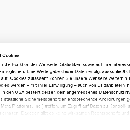
t Cookies
 die Funktion der Webseite, Statistiken sowie auf Ihre Interess
ermöglichen. Eine Weitergabe dieser Daten erfolgt ausschließlic
k auf „Cookies zulassen“ können Sie unsere Webseite weiterhin i
ies werden – mit Ihrer Einwilligung – auch von Drittanbietern i
. In den USA besteht derzeit kein angemessenes Datenschutzniv
ss staatliche Sicherheitsbehörden entsprechende Anordnungen 
Meta Platforms, Inc.) treffen, um Zugriff auf Daten zu Kontroll- 
rhalten. Dagegen gibt es keine wirksamen Rechtsbehelfe und
n. Zudem werden von den USA keine geeigneten Garantien für 
ewährt. Wir geben nur Ihre IP-Adresse (in gekürzter Form, so