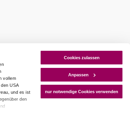
Cookies zulassen
en
h
Anpassen
n vollem
n den USA
nur notwendige Cookies verwenden
eau, und es ist
gegenüber den
und
den Schutz
dass keine