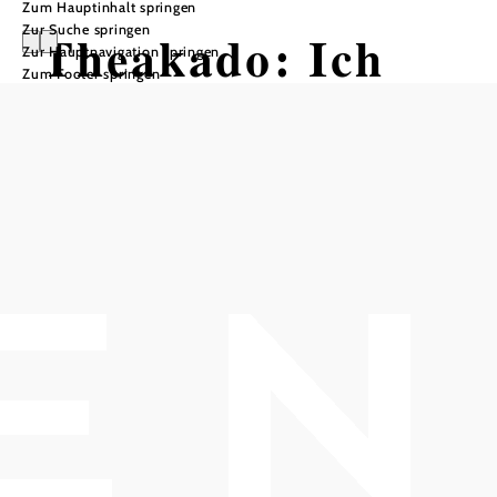
Zum Hauptinhalt springen
Zur Suche springen
Theakado: Ich
Zur Hauptnavigation springen
Zum Footer springen
weiß von nichts
Komödie in 2 Akten von Dani von
Wattenwyl
Kulturszene Kottingbrunn - Markowetztrakt, 2542
Kottingbrunn