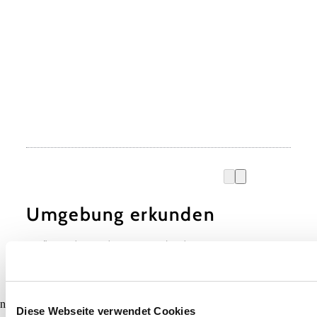
Umgebung erkunden
Ausflugsziele, Hotels, Touren und mehr
Suchradius
10 km
20 km
null
Diese Webseite verwendet Cookies