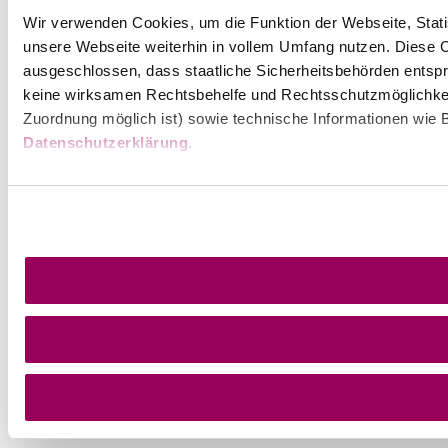
Wir verwenden Cookies, um die Funktion der Webseite, Statis
unsere Webseite weiterhin in vollem Umfang nutzen. Diese Co
ausgeschlossen, dass staatliche Sicherheitsbehörden entspr
keine wirksamen Rechtsbehelfe und Rechtsschutzmöglichkei
Wienerwald Tourismus GmbH
Zuordnung möglich ist) sowie technische Informationen wie B
+43 2231 62176
Datenschutzerklärung
.
office@wienerwald.info
Wienerwald Newsletter
Impressum
Datenschutz
Haftungsausschluss
Barrierefreiheitserklärung