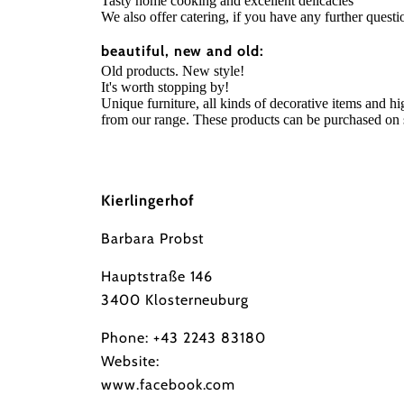
Tasty home cooking and excellent delicacies
We also offer catering, if you have any further questio
beautiful, new and old:
Old products. New style!
It's worth stopping by!
Unique furniture, all kinds of decorative items and hig
from our range. These products can be purchased on s
Kierlingerhof
Barbara Probst
Hauptstraße 146
3400 Klosterneuburg
Phone:
+43 2243 83180
Website:
www.facebook.com