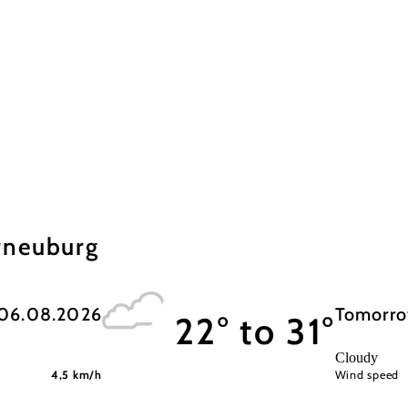
erneuburg
 06.08.2026
Tomorro
22° to 31°
Cloudy
d
4,5 km/h
Wind speed