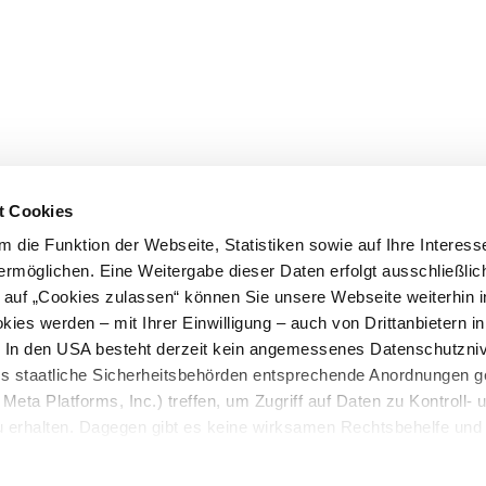
t Cookies
 die Funktion der Webseite, Statistiken sowie auf Ihre Interess
ermöglichen. Eine Weitergabe dieser Daten erfolgt ausschließlic
k auf „Cookies zulassen“ können Sie unsere Webseite weiterhin i
ies werden – mit Ihrer Einwilligung – auch von Drittanbietern i
. In den USA besteht derzeit kein angemessenes Datenschutzniv
ss staatliche Sicherheitsbehörden entsprechende Anordnungen 
Meta Platforms, Inc.) treffen, um Zugriff auf Daten zu Kontroll- 
rhalten. Dagegen gibt es keine wirksamen Rechtsbehelfe und
n. Zudem werden von den USA keine geeigneten Garantien für 
ewährt. Wir geben nur Ihre IP-Adresse (in gekürzter Form, so