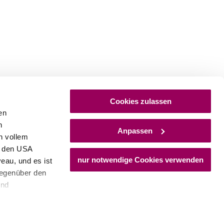
Cookies zulassen
en
h
Anpassen
n vollem
n den USA
nur notwendige Cookies verwenden
eau, und es ist
gegenüber den
und
den Schutz
dass keine