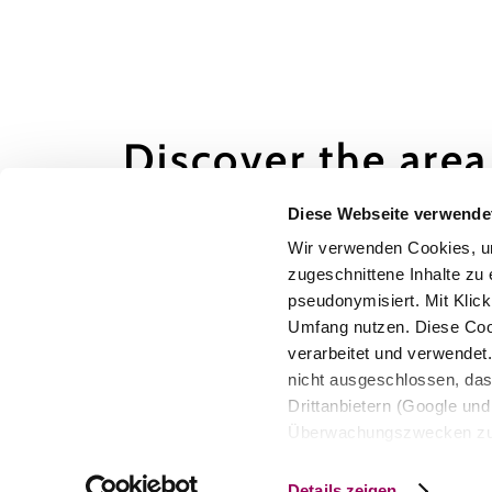
Discover the area
Diese Webseite verwende
Attractions, hotels, tours &amp; more
Wir verwenden Cookies, um
Search
10 km
20 km
zugeschnittene Inhalte zu 
radius
pseudonymisiert. Mit Klic
Umfang nutzen. Diese Cook
verarbeitet und verwendet
nicht ausgeschlossen, da
Drittanbietern (Google und 
Oops, an error occurred! Request: ec6bb7eee168a
Überwachungszwecken zu e
Rechtsschutzmöglichkeite
personenbezogener Daten g
Details zeigen