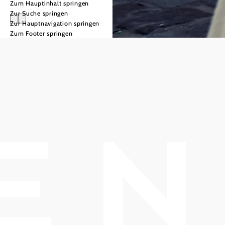
Zum Hauptinhalt springen
Zur Suche springen
Zur Hauptnavigation springen
Zum Footer springen
Willkommen in
Gumpoldskirchen
Gumpoldskirchen
Unterkünfte und
- der Weinort im
Urlaubsangebote
mehr erfahren
Wienerwald
© Niederösterreich Werbung/Hauke Dressler