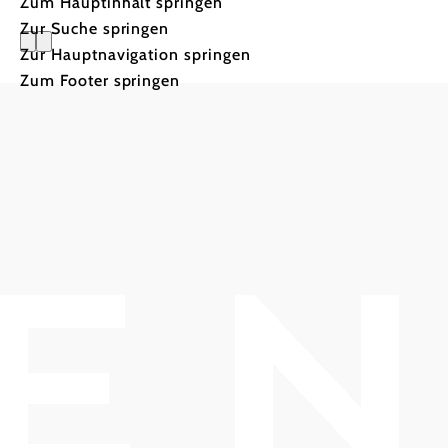
Zum Hauptinhalt springen
Zur Suche springen
Zur Hauptnavigation springen
Haftungsa
Zum Footer springen
Trotz sorgfältiger Recherchen können
wir für die auf dieser Website
veröffentlichten Inhalte sowie die
Programmierung der technischen
Services keinerlei Gewähr oder Haftung
für die Richtigkeit, Vollständigkeit und
Aktualität übernehmen. Als
Diensteanbieter sind wir nach dem E-
Commerce-Gesetz (ECG) für eigene