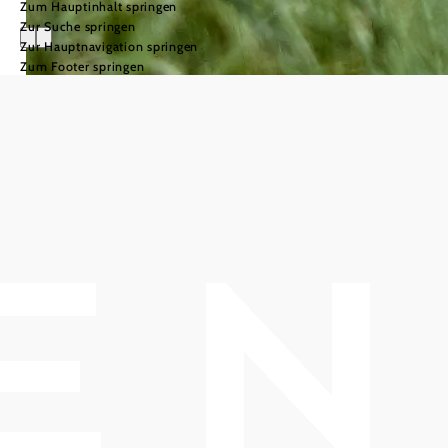
Zum Hauptinhalt springen
Zur Suche springen
Urlaub und
Zur Hauptnavigation springen
Zum Footer springen
Seminare in
Gumpoldskirche
n
Unterkünfte und
Urlaubsangebote
mehr erfahren
©
© Niederösterreich Werbung/Hauke Dressler