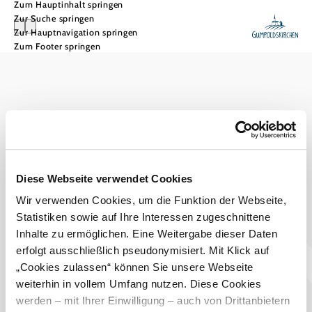
Zum Hauptinhalt springen
Zur Suche springen
Zur Hauptnavigation springen
Zum Footer springen
Tourismusbüro Gumpoldskirchen
Haben Sie Fragen? Wir helfen Ihnen gerne weiter.
+43 2252 63536
tourismus@gumpoldskirchen.at
Diese Webseite verwendet Cookies
Datenschutz
Impressum
Haftungsausschluss
Wir verwenden Cookies, um die Funktion der Webseite,
Statistiken sowie auf Ihre Interessen zugeschnittene
Inhalte zu ermöglichen. Eine Weitergabe dieser Daten
erfolgt ausschließlich pseudonymisiert. Mit Klick auf
„Cookies zulassen“ können Sie unsere Webseite
weiterhin in vollem Umfang nutzen. Diese Cookies
werden – mit Ihrer Einwilligung – auch von Drittanbietern
Copyright © Marktgemeinde Gumpoldskirchen