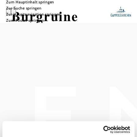
Zum Hauptinhalt springen
Zur Suche springen
Burgruine
Zur Hauptnavigation springen
Zum Footer springen
Mödling
In Merkliste speichern
Die Burgruine Mödling liegt im Naturpark Föhrenberge, ca. 1
km hinter dem Abfall der Berge am Rand des Wiener Beckens.
Die Burg Mödling, auch Burgruine Mödling genannt, ist
die Ruine einer Höhenburg oberhalb des Mödlingbachtales
und bietet einen schönen Blick auf die Stadt Mödling
gegen Osten und Richtung Westen hinauf zum imposanten
Husarentempel.
Die Burgruine Mödling ist eine der 8 Türme der