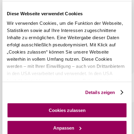
Themenwanderung
"Die Türme des Wienerwaldes"
.
Das aktuelle Wetter in Mödling
Diese Webseite verwendet Cookies
Wir verwenden Cookies, um die Funktion der Webseite,
Heute, 06.08.2026
Statistiken sowie auf Ihre Interessen zugeschnittene
31° bis 34°
Inhalte zu ermöglichen. Eine Weitergabe dieser Daten
bewölkt
erfolgt ausschließlich pseudonymisiert. Mit Klick auf
Windgeschwindigkeit
3,0 km/h
„Cookies zulassen“ können Sie unsere Webseite
weiterhin in vollem Umfang nutzen. Diese Cookies
Morgen, 07.08.2026
22° bis 31°
werden – mit Ihrer Einwilligung – auch von Drittanbietern
in den USA verarbeitet und verwendet. In den USA
bewölkt
besteht derzeit kein angemessenes Datenschutzniveau,
Windgeschwindigkeit
4,1 km/h
und es ist nicht ausgeschlossen, dass staatliche
Details zeigen
Sicherheitsbehörden entsprechende Anordnungen
Umgebung erkunden
gegenüber den Drittanbietern (Google und Meta
Platforms, Inc.) treffen, um Zugriff auf Daten zu Kontroll-
Cookies zulassen
Ausflugsziele, Hotels, Touren und mehr
und Überwachungszwecken zu erhalten. Dagegen gibt es
Suchradius
10 km
20 km
keine wirksamen Rechtsbehelfe und
Anpassen
Rechtsschutzmöglichkeiten. Zudem werden von den