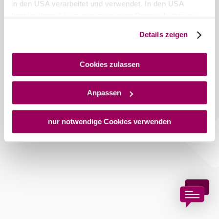
in den USA verarbeitet und verwendet. In den USA
besteht derzeit kein angemessenes Datenschutzniveau,
und es ist nicht ausgeschlossen, dass staatliche
Details zeigen
Sicherheitsbehörden entsprechende Anordnungen
gegenüber den Drittanbietern (Google und Meta
Platforms, Inc.) treffen, um Zugriff auf Daten zu Kontroll-
Cookies zulassen
und Überwachungszwecken zu erhalten. Dagegen gibt es
keine wirksamen Rechtsbehelfe und
Anpassen
Rechtsschutzmöglichkeiten. Zudem werden von den
USA keine geeigneten Garantien für den Schutz
personenbezogener Daten gewährt. Wir geben nur Ihre
nur notwendige Cookies verwenden
IP-Adresse (in gekürzter Form, sodass keine eindeutige
Zuordnung möglich ist) sowie technische Informationen
wie Browser, Internetanbieter, Endgerät und
Bildschirmauflösung an Google bzw. an. Meta weiter.
Weitere Details zu Cookies und einer möglichen späteren
Deaktivierung finden Sie in unserer
Datenschutzerklärung
.