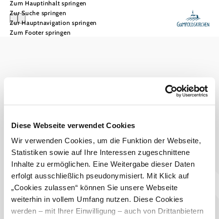
Zum Hauptinhalt springen
Zur Suche springen
Zur Hauptnavigation springen
Zum Footer springen
Tourismusbüro Gumpoldskirchen
Haben Sie Fragen? Wir helfen Ihnen gerne weiter.
+43 2252 63536
tourismus@gumpoldskirchen.at
Diese Webseite verwendet Cookies
Datenschutz
Impressum
Haftungsausschluss
Wir verwenden Cookies, um die Funktion der Webseite,
Statistiken sowie auf Ihre Interessen zugeschnittene
Inhalte zu ermöglichen. Eine Weitergabe dieser Daten
erfolgt ausschließlich pseudonymisiert. Mit Klick auf
„Cookies zulassen“ können Sie unsere Webseite
weiterhin in vollem Umfang nutzen. Diese Cookies
werden – mit Ihrer Einwilligung – auch von Drittanbietern
Copyright © Marktgemeinde Gumpoldskirchen