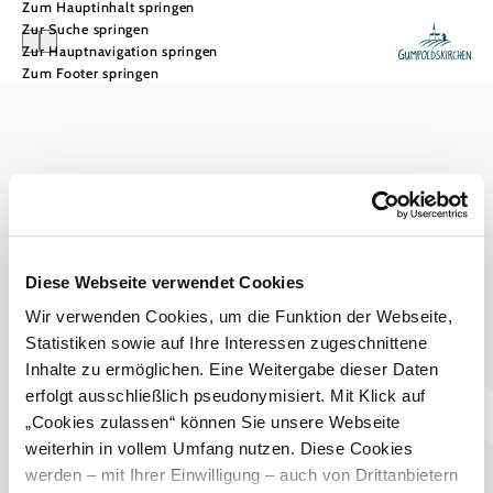
Zum Hauptinhalt springen
Zur Suche springen
Zur Hauptnavigation springen
Zum Footer springen
Tourismusbüro Gumpoldskirchen
Haben Sie Fragen? Wir helfen Ihnen gerne weiter.
+43 2252 63536
tourismus@gumpoldskirchen.at
Diese Webseite verwendet Cookies
Datenschutz
Impressum
Haftungsausschluss
Wir verwenden Cookies, um die Funktion der Webseite,
Statistiken sowie auf Ihre Interessen zugeschnittene
Inhalte zu ermöglichen. Eine Weitergabe dieser Daten
erfolgt ausschließlich pseudonymisiert. Mit Klick auf
„Cookies zulassen“ können Sie unsere Webseite
weiterhin in vollem Umfang nutzen. Diese Cookies
werden – mit Ihrer Einwilligung – auch von Drittanbietern
Copyright © Marktgemeinde Gumpoldskirchen