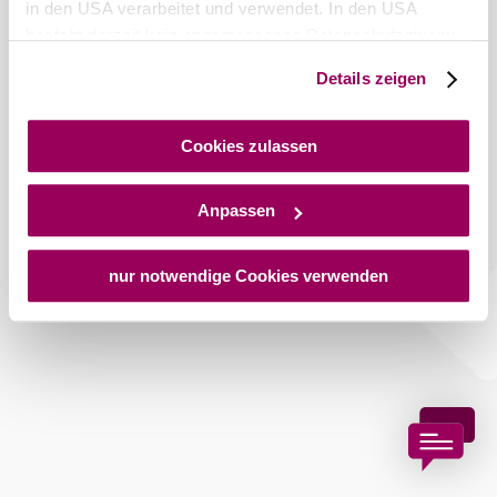
in den USA verarbeitet und verwendet. In den USA
besteht derzeit kein angemessenes Datenschutzniveau,
und es ist nicht ausgeschlossen, dass staatliche
Details zeigen
Sicherheitsbehörden entsprechende Anordnungen
gegenüber den Drittanbietern (Google und Meta
Platforms, Inc.) treffen, um Zugriff auf Daten zu Kontroll-
Cookies zulassen
und Überwachungszwecken zu erhalten. Dagegen gibt es
keine wirksamen Rechtsbehelfe und
Anpassen
Rechtsschutzmöglichkeiten. Zudem werden von den
USA keine geeigneten Garantien für den Schutz
personenbezogener Daten gewährt. Wir geben nur Ihre
nur notwendige Cookies verwenden
IP-Adresse (in gekürzter Form, sodass keine eindeutige
Zuordnung möglich ist) sowie technische Informationen
wie Browser, Internetanbieter, Endgerät und
Bildschirmauflösung an Google bzw. an. Meta weiter.
Weitere Details zu Cookies und einer möglichen späteren
Deaktivierung finden Sie in unserer
Datenschutzerklärung
.