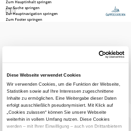
Zum Hauptinhalt springen
Zur Suche springen
Zur Hauptnavigation springen
Zum Footer springen
Tourismusbüro Gumpoldskirchen
Haben Sie Fragen? Wir helfen Ihnen gerne weiter.
+43 2252 63536
tourismus@gumpoldskirchen.at
Diese Webseite verwendet Cookies
Datenschutz
Impressum
Haftungsausschluss
Wir verwenden Cookies, um die Funktion der Webseite,
Statistiken sowie auf Ihre Interessen zugeschnittene
Inhalte zu ermöglichen. Eine Weitergabe dieser Daten
erfolgt ausschließlich pseudonymisiert. Mit Klick auf
„Cookies zulassen“ können Sie unsere Webseite
weiterhin in vollem Umfang nutzen. Diese Cookies
werden – mit Ihrer Einwilligung – auch von Drittanbietern
Copyright © Marktgemeinde Gumpoldskirchen