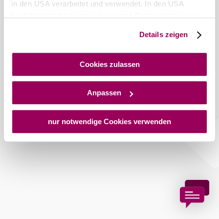
in den USA verarbeitet und verwendet. In den USA
besteht derzeit kein angemessenes Datenschutzniveau,
und es ist nicht ausgeschlossen, dass staatliche
Details zeigen
Sicherheitsbehörden entsprechende Anordnungen
gegenüber den Drittanbietern (Google und Meta
Platforms, Inc.) treffen, um Zugriff auf Daten zu Kontroll-
Cookies zulassen
und Überwachungszwecken zu erhalten. Dagegen gibt es
keine wirksamen Rechtsbehelfe und
Anpassen
Rechtsschutzmöglichkeiten. Zudem werden von den
USA keine geeigneten Garantien für den Schutz
personenbezogener Daten gewährt. Wir geben nur Ihre
nur notwendige Cookies verwenden
IP-Adresse (in gekürzter Form, sodass keine eindeutige
Zuordnung möglich ist) sowie technische Informationen
wie Browser, Internetanbieter, Endgerät und
Bildschirmauflösung an Google bzw. an. Meta weiter.
Weitere Details zu Cookies und einer möglichen späteren
Deaktivierung finden Sie in unserer
Datenschutzerklärung
.