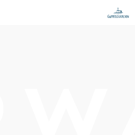
Öffnungszeiten
vom 01.01. bis zum 31.12.
Montag
11:00 - 23:00 Uhr
Donnerstag
11:00 - 23:00 Uhr
Freitag
11:00 - 23:00 Uhr
Samstag
11:00 - 23:00 Uhr
Sonntag
11:00 - 23:00 Uhr
Feiertag
11:00 - 23:00 Uhr