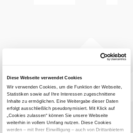
Kulinarisch können wir mit Heurigen Klassikern
begeistern. Jedoch versuchen wir auch neue Wege zu
gehen. Unserer Gäste schätzen unsere saisonale Angebote ,
das zarte Roast Beef oder aber auch vegetarische Gerichte.
Unser Brot und Gebäck beziehen wir vom der
traditionsreichen Bäckerei aus Gumpoldskirchen.
Unsere Gäste anerkennen unsere selbst
produzierten Weine, die hausgemachten Speisen und das
tolle Ambiente. Egal ob im neuen Heurigenlokal, im
Gastgarten oder auf der neuen Terrasse mit wundervollem
Ausblick auf den Anninger.
Ausstattung
Diese Webseite verwendet Cookies
Terrasse/Gastgarten
Wir verwenden Cookies, um die Funktion der Webseite,
Bei uns finden Sie auch
Statistiken sowie auf Ihre Interessen zugeschnittene
Inhalte zu ermöglichen. Eine Weitergabe dieser Daten
Weinbau Bauer
erfolgt ausschließlich pseudonymisiert. Mit Klick auf
Infrastruktur
„Cookies zulassen“ können Sie unsere Webseite
mehr erfahren
weiterhin in vollem Umfang nutzen. Diese Cookies
Das aktuelle Wetter in
werden – mit Ihrer Einwilligung – auch von Drittanbietern