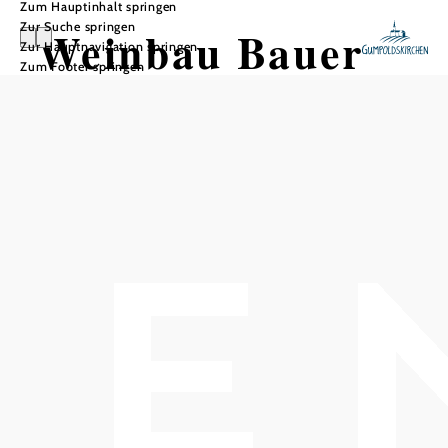
Zum Hauptinhalt springen
Zur Suche springen
Weinbau Bauer
Zur Hauptnavigation springen
Zum Footer springen
In Merkliste speichern
Eine echte Herzensangelegenheit ist unser Heurigen in
Gumpoldskirchen, Wienerstrasse 58. Gleich in Zentrumsnähe
und gut erreichbar, ist der Heurigen ein willkommenes Ziel für
Jung und Alt. Unser „Heurigen im Grünen vor den Toren
Wiens“ ist mehrmals im Jahr geöffnet.
Auf 2,0 ha werden die Sorten Rheinriesling,
Welschriesling, Muskateller, Rotgipfler, Zierfandler und
Zweigelt bearbeitet. Die Sortenweine werden als
Qualitätswein gekeltert und ausgebaut.