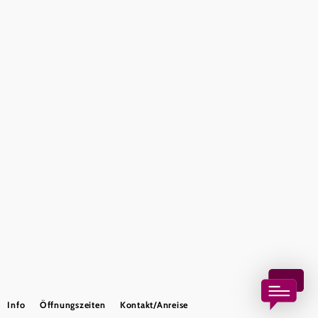
Tourismusbüro Gumpoldskirchen
Haben Sie Fragen? Wir helfen Ihnen gerne weiter.
+43 2252 63536
tourismus@gumpoldskirchen.at
Datenschutz
Impressum
Haftungsausschluss
Copyright © Marktgemeinde Gumpoldskirchen
Info
Öffnungszeiten
Kontakt/Anreise