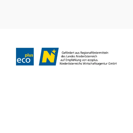
+43 2252 63536
tourismus@gumpoldskirchen.at
Datenschutz
Impressum
Haftungsausschluss
Copyright © Marktgemeinde Gumpoldskirchen