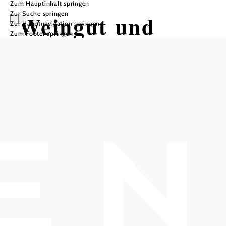
Zum Hauptinhalt springen
Zur Suche springen
Weingut und
Zur Hauptnavigation springen
Zum Footer springen
Heuriger
(Buschenschank)
Zum Pranger
Öffnungszeiten
Tisch telefonisch reservieren
Bei Aussteckzeiten tägl. 15 bis 23 Uhr und Sa. und So. 13
bis 23 Uhr: