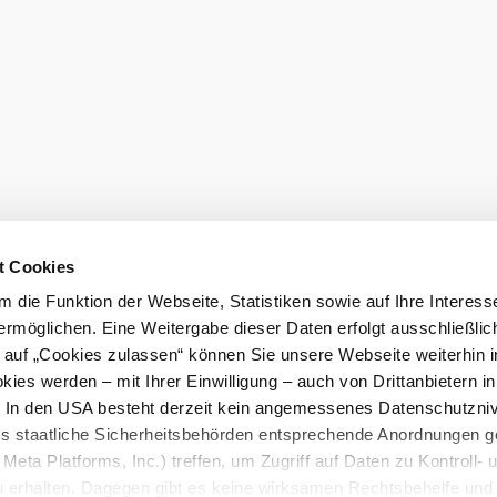
t Cookies
eiter.
 die Funktion der Webseite, Statistiken sowie auf Ihre Interess
ermöglichen. Eine Weitergabe dieser Daten erfolgt ausschließlic
k auf „Cookies zulassen“ können Sie unsere Webseite weiterhin i
ies werden – mit Ihrer Einwilligung – auch von Drittanbietern i
. In den USA besteht derzeit kein angemessenes Datenschutzniv
ss staatliche Sicherheitsbehörden entsprechende Anordnungen 
Meta Platforms, Inc.) treffen, um Zugriff auf Daten zu Kontroll- 
rhalten. Dagegen gibt es keine wirksamen Rechtsbehelfe und