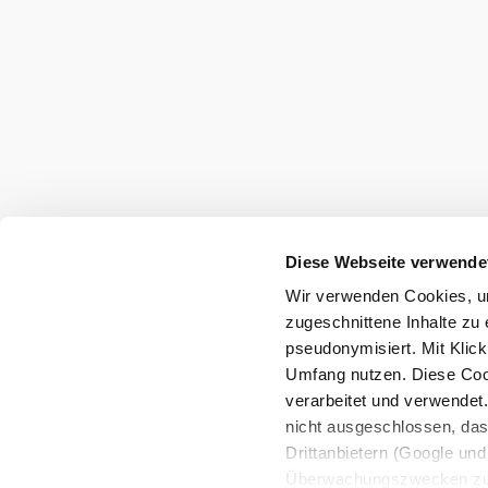
Tourismusbüro Gumpoldskirchen
Diese Webseite verwende
Haben Sie Fragen? Wir helfen Ihnen gerne w
Wir verwenden Cookies, um
+43 2252 63536
zugeschnittene Inhalte zu 
tourismus@gumpoldskirchen.at
pseudonymisiert. Mit Klic
Umfang nutzen. Diese Cook
verarbeitet und verwendet
Datenschutz
Impressum
Haftungsausschluss
nicht ausgeschlossen, da
Drittanbietern (Google und 
Überwachungszwecken zu e