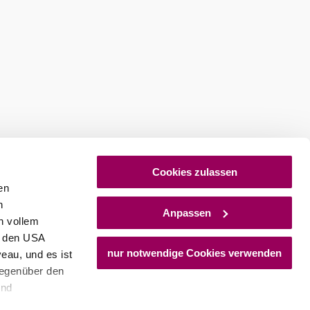
Cookies zulassen
en
h
Anpassen
n vollem
n den USA
nur notwendige Cookies verwenden
eau, und es ist
gegenüber den
und