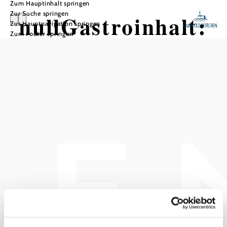
Zum Hauptinhalt springen
Zur Suche springen
nullGastroinhalt:
Zur Hauptnavigation springen
Zum Footer springen
Hühnel Georg
In Merkliste speichern
Wein aus dem Wienerwald: Das Weingut Hühnel von
Winzer Georg Hühnel liegt direkt im Weinort
Gumpoldskirchen. Seine Besucher begeistert der erfahrene
Weinbauer mit Ab-Hof-Verkauf und Verkostungen. Hier
können sich alle von der hohen Qualität seiner edlen
Tropfen überzeugen.
Das aktuelle Wetter in
Gumpoldskirchen