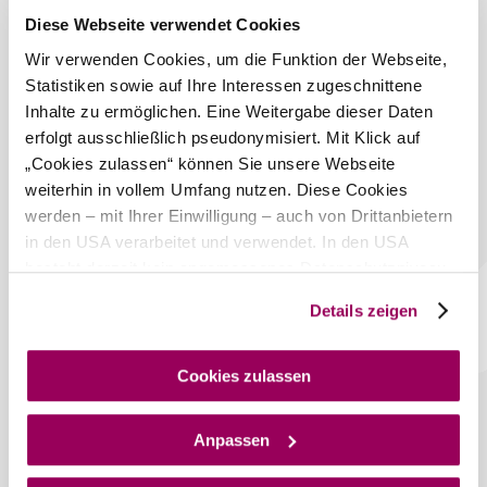
Diese Webseite verwendet Cookies
Heute, 07.08.2026
26° bis 30°
Wir verwenden Cookies, um die Funktion der Webseite,
Statistiken sowie auf Ihre Interessen zugeschnittene
bewölkt
Windgeschwindigkeit
3,6 km/h
Inhalte zu ermöglichen. Eine Weitergabe dieser Daten
erfolgt ausschließlich pseudonymisiert. Mit Klick auf
Morgen, 08.08.2026
21° bis 30°
„Cookies zulassen“ können Sie unsere Webseite
weiterhin in vollem Umfang nutzen. Diese Cookies
bewölkt
werden – mit Ihrer Einwilligung – auch von Drittanbietern
Windgeschwindigkeit
2,8 km/h
in den USA verarbeitet und verwendet. In den USA
besteht derzeit kein angemessenes Datenschutzniveau,
Umgebung erkunden
und es ist nicht ausgeschlossen, dass staatliche
Details zeigen
Sicherheitsbehörden entsprechende Anordnungen
Ausflugsziele, Hotels, Touren und mehr
gegenüber den Drittanbietern (Google und Meta
Suchradius
Platforms, Inc.) treffen, um Zugriff auf Daten zu Kontroll-
10 km
20 km
Cookies zulassen
und Überwachungszwecken zu erhalten. Dagegen gibt es
keine wirksamen Rechtsbehelfe und
null
Anpassen
Rechtsschutzmöglichkeiten. Zudem werden von den
USA keine geeigneten Garantien für den Schutz