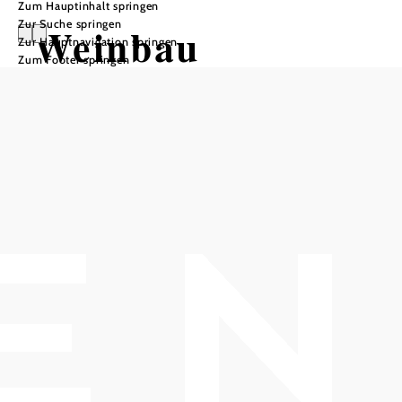
Zum Hauptinhalt springen
Zur Suche springen
Weinbau
Zur Hauptnavigation springen
Zum Footer springen
Normann
Taufratzhofer
In Merkliste speichern
Der Familienbetrieb „Weinbau Normann Taufratzhofer“ besteht
bereits
und wird seit mindestens
seit 1790
3
in Gumpoldskirchen geführt. Derzeit wird er von d
Generationen
Geschwistern
fortgeführt.
Normann, Reinhard und Barbara
Auf ca. 2 Hektar bewirtschaften wir unsere
eigenen
gemeinsam mit der ganzen Familie. Eine sorgfältige 
Weingärten