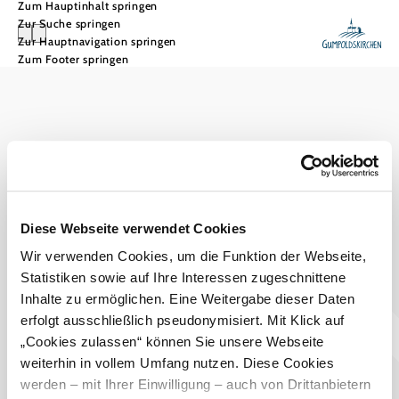
Zum Hauptinhalt springen
Zur Suche springen
Zur Hauptnavigation springen
Zum Footer springen
Tourismusbüro Gumpoldskirchen
Haben Sie Fragen? Wir helfen Ihnen gerne weiter.
+43 2252 63536
tourismus@gumpoldskirchen.at
Diese Webseite verwendet Cookies
Datenschutz
Impressum
Haftungsausschluss
Wir verwenden Cookies, um die Funktion der Webseite,
Statistiken sowie auf Ihre Interessen zugeschnittene
Inhalte zu ermöglichen. Eine Weitergabe dieser Daten
erfolgt ausschließlich pseudonymisiert. Mit Klick auf
„Cookies zulassen“ können Sie unsere Webseite
weiterhin in vollem Umfang nutzen. Diese Cookies
werden – mit Ihrer Einwilligung – auch von Drittanbietern
Copyright © Marktgemeinde Gumpoldskirchen