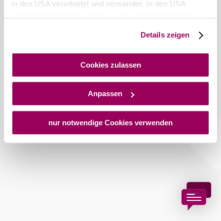
in den USA verarbeitet und verwendet. In den USA
besteht derzeit kein angemessenes Datenschutzniveau,
und es ist nicht ausgeschlossen, dass staatliche
Details zeigen
Sicherheitsbehörden entsprechende Anordnungen
gegenüber den Drittanbietern (Google und Meta
Platforms, Inc.) treffen, um Zugriff auf Daten zu Kontroll-
Cookies zulassen
und Überwachungszwecken zu erhalten. Dagegen gibt es
keine wirksamen Rechtsbehelfe und
Anpassen
Rechtsschutzmöglichkeiten. Zudem werden von den
USA keine geeigneten Garantien für den Schutz
personenbezogener Daten gewährt. Wir geben nur Ihre
nur notwendige Cookies verwenden
IP-Adresse (in gekürzter Form, sodass keine eindeutige
Zuordnung möglich ist) sowie technische Informationen
wie Browser, Internetanbieter, Endgerät und
Bildschirmauflösung an Google bzw. an. Meta weiter.
Weitere Details zu Cookies und einer möglichen späteren
Deaktivierung finden Sie in unserer
Datenschutzerklärung
.