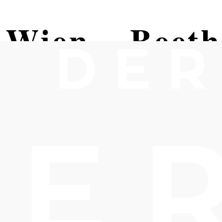
 Wien – Beet
g nach
kirchen
n Rudolfshof Baden