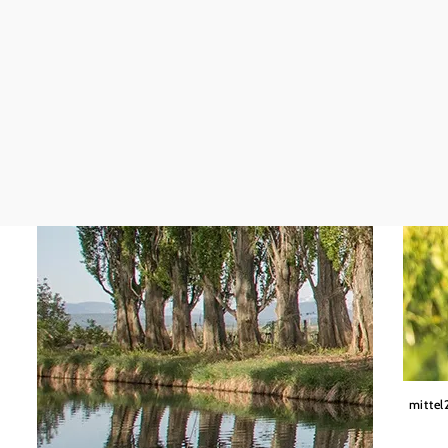
Wiener
mittel