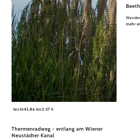
Beeth
Wander
mehr e
©
Wienerwald Tourismus GmbH_Raimo Rudi Rumpler
leicht
43,86 km
2:57 h
Thermenradweg - entlang am Wiener
Neustädter Kanal