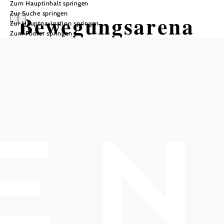
Zum Hauptinhalt springen
Zur Suche springen
Bewegungsarena
Zur Hauptnavigation springen
Zum Footer springen
Gumpoldskirche
n: G5
Winzerhotel
Runde
Tour ausgehend von Hotel
Turmhof/Brunnen
Distanz: 5,37 km
Dauer: 0:55 h
Aufstieg: 163 Hm