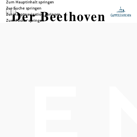
Zum Hauptinhalt springen
Zur Suche springen
Der Beethoven
Zur Hauptnavigation springen
Zum Footer springen
Rundwanderweg
Wandertour ausgehend von
Helenental (Hotel Sacher, St.Helena)
Schwierigkeit: mittel
Distanz: 26,14 km
Dauer: 7:55 h
Aufstieg: 785 Hm
Abstieg: 785 Hm
In Merkliste speichern