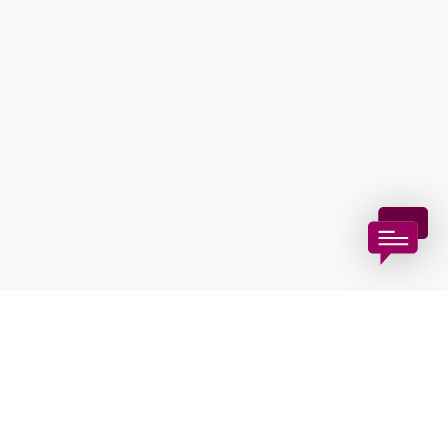
Tourismusbüro Gumpoldskirchen
Haben Sie Fragen? Wir helfen Ihnen gerne weiter.
+43 2252 63536
tourismus@gumpoldskirchen.at
Datenschutz
Impressum
Haftungsausschluss
Copyright © Marktgemeinde Gumpoldskirchen