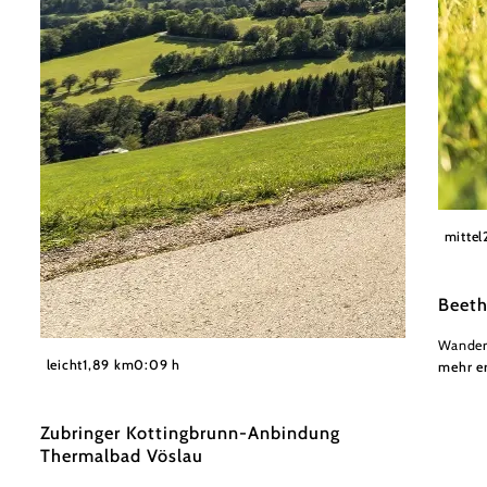
Wiener
mittel
Beeth
Wander
©
Wienerwald Tourismus GmbH / Christoph Kerschbaum
leicht
1,89 km
0:09 h
mehr e
Zubringer Kottingbrunn-Anbindung
Thermalbad Vöslau