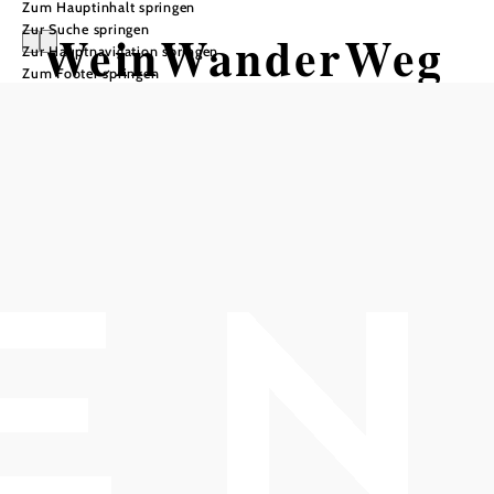
Zum Hauptinhalt springen
Zur Suche springen
WeinWanderWeg
Zur Hauptnavigation springen
Zum Footer springen
Gumpoldskirche
n
Wandertour ausgehend von
Weinlehrpfad
Schwierigkeit: leicht
Distanz: 1,29 km
Dauer: 1:10 h
Aufstieg: 64 Hm
Abstieg: 64 Hm
In Merkliste speichern