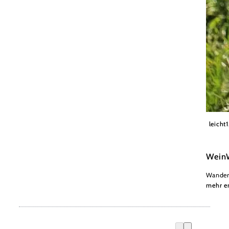
Wiener
leicht
Wein
Wander
mehr e