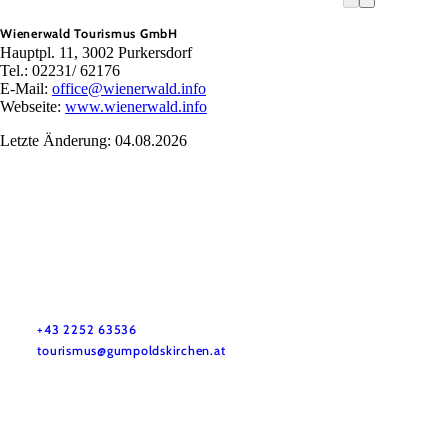
Wienerwald Tourismus GmbH
Hauptpl. 11, 3002 Purkersdorf
Tel.: 02231/ 62176
E-Mail:
office@wienerwald.info
Webseite:
www.wienerwald.info
Letzte Änderung: 04.08.2026
Tourismusbüro Gumpoldskirchen
Haben Sie Fragen? Wir helfen Ihnen gerne weiter.
+43 2252 63536
tourismus@gumpoldskirchen.at
Datenschutz
Impressum
Haftungsausschluss