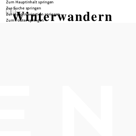
Zum Hauptinhalt springen
Zur Suche springen
Winterwandern
Zur Hauptnavigation springen
Zum Footer springen
am 1.Wiener
Wasserleitungsw
eg - Abschnitt 2
Tour ausgehend von Thermalbad Bad
Vöslau
Distanz: 16,63 km
Dauer: 3:24 h
Aufstieg: 26 Hm
Abstieg: 84 Hm
In Merkliste speichern