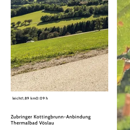
©
Wienerwald Tourismus GmbH / Christoph Kerschbaum
leicht
1,89 km
0:09 h
Zubringer Kottingbrunn-Anbindung
Thermalbad Vöslau